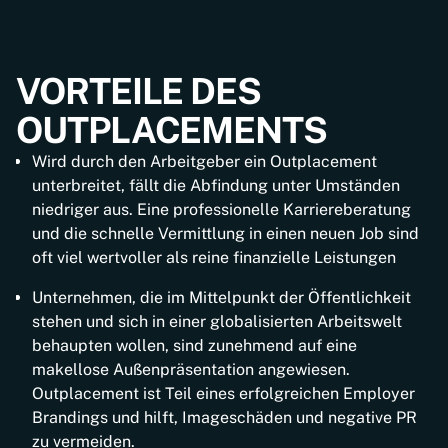
innovative Video-Analyse wird die
Ziele werden mit dem Klienten definiert und
Steht der Klient vor einem neuen Arbeitsvertrag, so
Selbstpräsentation des Klienten verbessert.
festgelegt. Unter Berücksichtigung der Stärken
werden mit dem Outplacement-Berater alle
Außerdem erhält er ein Bewerbungstraining mit
und Schwächen des Klienten und einer
VORTEILE DES
vertraglichen Details geprüft. Der Berater
Rhetorik- und Kommunikationsschulung, Training
Selbsteinschätzung des Klienten wird hieraus eine
funktioniert in dieser Phase als professioneller
der Selbstpräsentation und Stärken des
realistische Erwartungshaltung abgeleitet. Wir
OUTPLACEMENTS
Entscheidungshelfer. Gut vorbereitet geht der
Selbstbewusstseins.
erarbeiten mit dem Klienten gemeinsam Strategien
Klient dann in die abschließenden
für den nächsten beruflichen Schritt.
Wird durch den Arbeitgeber ein Outplacement
Vertragsverhandlungen.
unterbreitet, fällt die Abfindung unter Umständen
niedriger aus. Eine professionelle Karriereberatung
und die schnelle Vermittlung in einen neuen Job sind
oft viel wertvoller als reine finanzielle Leistungen
Unternehmen, die im Mittelpunkt der Öffentlichkeit
stehen und sich in einer globalisierten Arbeitswelt
behaupten wollen, sind zunehmend auf eine
makellose Außenpräsentation angewiesen.
Outplacement ist Teil eines erfolgreichen Employer
Brandings und hilft, Imageschäden und negative PR
zu vermeiden.