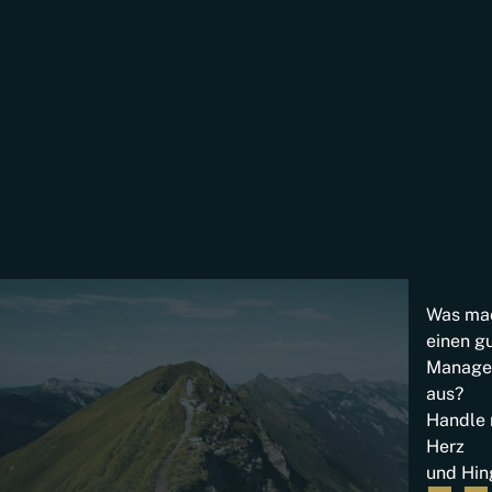
Was ma
einen g
Managem
aus?
Handle m
Herz
und Hin