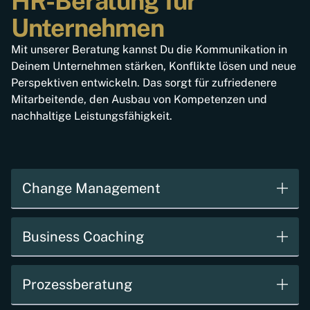
HR-Beratung für
Unternehmen
Mit unserer Beratung kannst Du die Kommunikation in
Deinem Unternehmen stärken, Konflikte lösen und neue
Perspektiven entwickeln. Das sorgt für zufriedenere
Mitarbeitende, den Ausbau von Kompetenzen und
nachhaltige Leistungsfähigkeit.
Change Management
Business Coaching
Wir leben von Veränderungen. Diese bringen uns
weiter und sichern nachhaltig unsere Zukunft.Wir
konnten in vielen Change Management-Situationen
Prozessberatung
Unser Businesscoaching für Führungskräfte deckt
die Mitarbeiter und Führungskräfte für den neuen
eine Vielzahl an Themen ab.
Weg motivieren, begeistern und dadurch